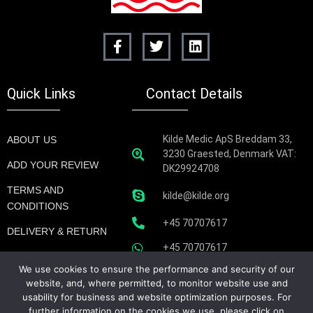
Quick Links
Contact Details
Kilde Medic ApS Breddam 33,
ABOUT US
3230 Graested, Denmark VAT:
ADD YOUR REVIEW
DK29924708
TERMS AND
kilde@kilde.org
CONDITIONS
+45 70707617
DELIVERY & RETURN
+45 70707617
MY ACCOUNT
We use cookies to ensure the performance and security of our
BLOGINDLÆG
website, and, where permitted, to monitor website use and
usability for business and website optimization purposes. For
BLOGS
further information on the cookies we use, please click on