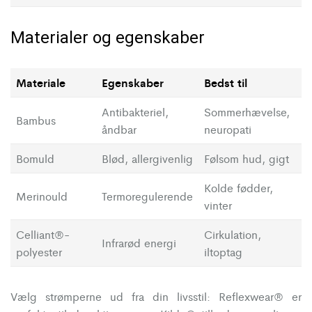
Materialer og egenskaber
Materiale
Egenskaber
Bedst til
Antibakteriel,
Sommerhævelse,
Bambus
åndbar
neuropati
Bomuld
Blød, allergivenlig
Følsom hud, gigt
Kolde fødder,
Merinould
Termoregulerende
vinter
Celliant®-
Cirkulation,
Infrarød energi
polyester
iltoptag
Vælg strømperne ud fra din livsstil: Reflexwear® er