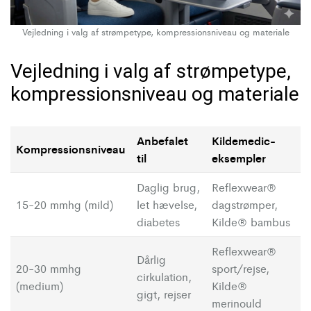
Vejledning i valg af strømpetype, kompressionsniveau og materiale
Vejledning i valg af strømpetype,
kompressionsniveau og materiale
Anbefalet
Kildemedic-
Kompressionsniveau
til
eksempler
Daglig brug,
Reflexwear®
15-20 mmhg (mild)
let hævelse,
dagstrømper,
diabetes
Kilde® bambus
Reflexwear®
Dårlig
20-30 mmhg
sport/rejse,
cirkulation,
(medium)
Kilde®
gigt, rejser
merinould