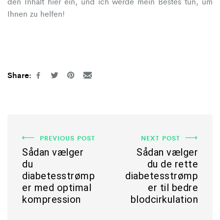
den Inhalt hier ein, und ich werde mein Bestes tun, um
Ihnen zu helfen!
Share:
PREVIOUS POST
NEXT POST
Sådan vælger
Sådan vælger
du
du de rette
diabetesstrømp
diabetesstrømp
er med optimal
er til bedre
kompression
blodcirkulation