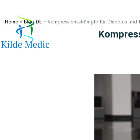
+45 70 70 76 17
info@kildemedic.com
Home
»
Blog DE
»
Kompressionsstrümpfe für Diabetes und 
HOME
ABOUT US
REFLEXWE
Kompress