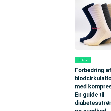
BLOG
Forbedring a
blodcirkulati
med kompres
En guide til
diabetesstr
og sundhed