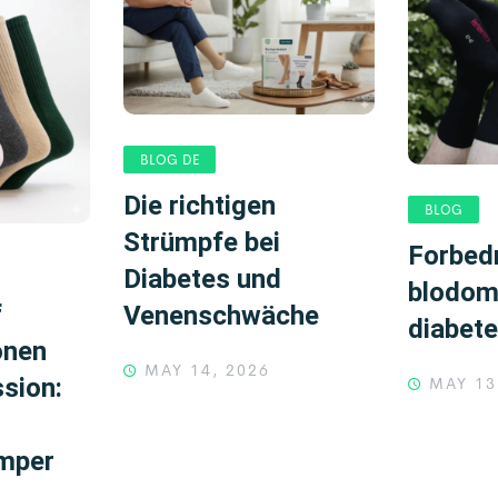
BLOG DE
Die richtigen
BLOG
Strümpfe bei
Forbedr
Diabetes und
blodom
f
Venenschwäche
diabet
onen
MAY 14, 2026
MAY 13
sion:
ømper