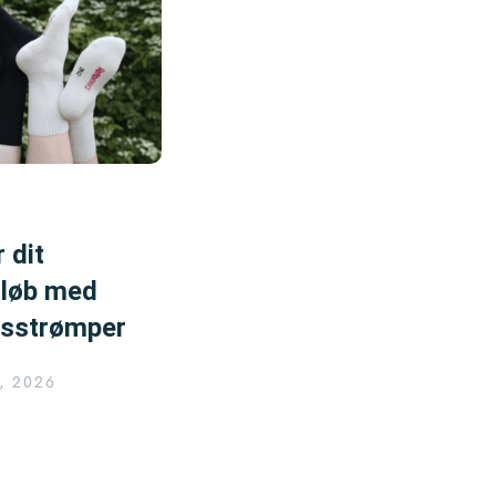
 dit
løb med
esstrømper
, 2026