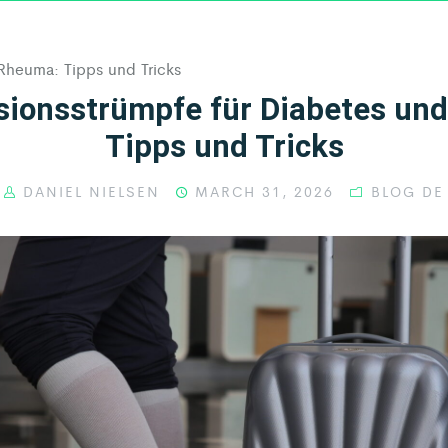
Rheuma: Tipps und Tricks
AR® PRODUCTS
KILDE® PRODUCTS
CATALOG DOWNLOAD
HO
ionsstrümpfe für Diabetes un
Tipps und Tricks
DANIEL NIELSEN
MARCH 31, 2026
BLOG DE