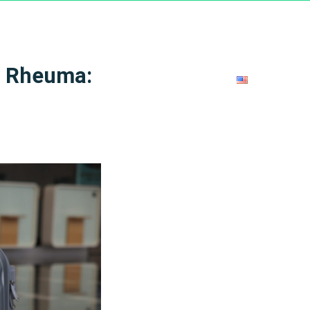
SPITAL EQUIPMENT
CONTACT US
B2B – I’M A RETAILER
DEALERS
d Rheuma:
ENGLISH